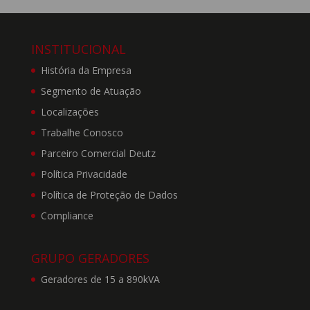
ampliar o Site e os
Termos. Toda e quaisquer
modificações entrarão em
INSTITUCIONAL
vigor imediatamente após
serem publicadas no Site.
História da Empresa
Segmento de Atuação
Localizações
4. A DEUTZ BRASIL
não garante que a
Trabalhe Conosco
utilização deste Site seja
Parceiro Comercial Deutz
isenta de interrupções,
Política Privacidade
erros ou falhas de
segurança, nem garante
Política de Proteção de Dados
que os defeitos sejam
Compliance
corrigidos imediatamente
ou que este Site esteja
livre de vírus ou outros
GRUPO GERADORES
componentes nocivos,
mas se compromete a
Geradores de 15 a 890kVA
resolver as falhas da
forma melhor e mais