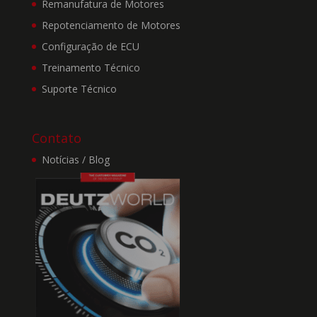
Remanufatura de Motores
não nos
responsabilizamos por
Repotenciamento de Motores
qualquer conteúdo,
Configuração de ECU
funcionamento,
Treinamento Técnico
qualidade, legalidade,
confiabilidade,
Suporte Técnico
disponibilidade,
acessibilidade ou
continuidade destas
Contato
páginas; nem pelos
serviços, informações,
Notícias / Blog
dados, arquivos, produtos
e qualquer tipo de
material existente nas
páginas externas; ou
qualquer situação ou
dano gerado na hipótese
do usuário acessar outros
links veiculados ao Site,
muito menos pelas
políticas de privacidade