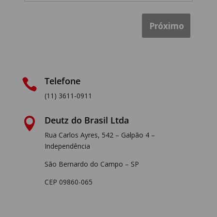
adequados às suas
expectativas. Ao aceitar
Próximo
os Termos e Condições
Gerais de Uso
(“Termos”) aqui
apresentados, o Usuário
está sujeito à sua
observância e respeito.
Telefone

(11) 3611-0911
2. Por favor, leia estes
Deutz do Brasil Ltda
Termos com atenção, pois

ao aceitá-los você estará
Rua Carlos Ayres, 542 – Galpão 4 –
sujeito as condições aqui
Independência
dispostas.
São Bernardo do Campo – SP
CEP 09860-065
3. A DEUTZ BRASIL
reserva-se o direito de, a
qualquer tempo,
modificar, suprimir e/ou