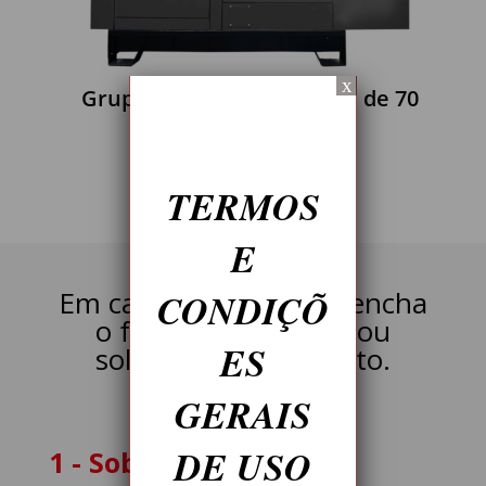
x
Grupo Gerador de Energia de 70
KVA – DPS 70
TERMOS
E
Em caso de dúvida preencha
CONDIÇÕ
o formulário abaixo ou
ES
solicite um orçamento.
GERAIS
DE USO
1 - Sobre você