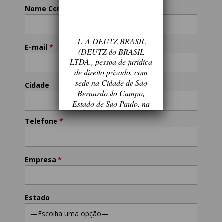
Nome Completo
*
1. A DEUTZ BRASIL
E-mail
*
(DEUTZ do BRASIL
LTDA., pessoa de jurídica
de direito privado, com
sede na Cidade de São
Cidade
Bernardo do Campo,
Estado de São Paulo, na
Rua Carlos Ayres, 542 –
Telefone
*
Bairro Independência,
CEP 09860-065, inscrita
no CNPJ/MF sob o nº
49.043.631/0001-87)
Empresa
*
disponibiliza este website
(“Site”) com a finalidade
de interagir com seus
clientes e visitantes,
Estado
oferecendo informações e
serviços cada vez mais