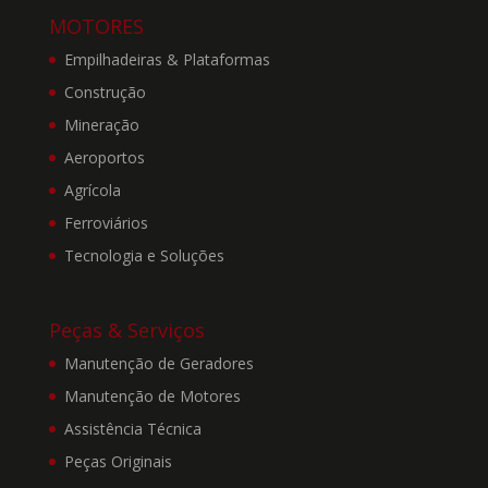
rápida possível.
MOTORES
Quaisquer problemas no
Empilhadeiras & Plataformas
uso do Site deverão ser
informados por meio do
Construção
e-mail:
Mineração
marketing.br@deutz.com.
Aeroportos
Agrícola
5. Ainda, a DEUTZ
Ferroviários
BRASIL se exime de toda
e qualquer
Tecnologia e Soluções
responsabilidade por
eventuais perdas, danos e
prejuízos de qualquer
Peças & Serviços
natureza decorrentes da
Manutenção de Geradores
falta de disponibilidade e
continuidade do
Manutenção de Motores
funcionamento do Site.
Assistência Técnica
Também não controlamos
nem endossamos os sites
Peças Originais
“linkados” e, portanto,