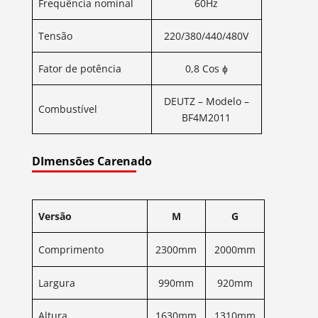
Frequência nominal
60Hz
Tensão
220/380/440/480V
Fator de potência
0,8 Cos ɸ
DEUTZ – Modelo –
Combustível
BF4M2011
DImensões Carenado
Versão
M
G
Comprimento
2300mm
2000mm
Largura
990mm
920mm
Altura
1630mm
1310mm