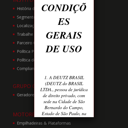
CONDIÇÕ
História da Empresa
ES
Segmento de Atuação
Localizações
GERAIS
Trabalhe Conosco
Parceiro Comercial Deutz
DE USO
Política Privacidade
Política de Proteção de Dados
Compliance
1. A DEUTZ BRASIL
(DEUTZ do BRASIL
GRUPO GERADORES
LTDA., pessoa de jurídica
Geradores de 15 a 890kVA
de direito privado, com
sede na Cidade de São
Bernardo do Campo,
Estado de São Paulo, na
MOTORES
Rua Carlos Ayres, 542 –
Empilhadeiras & Plataformas
Bairro Independência,