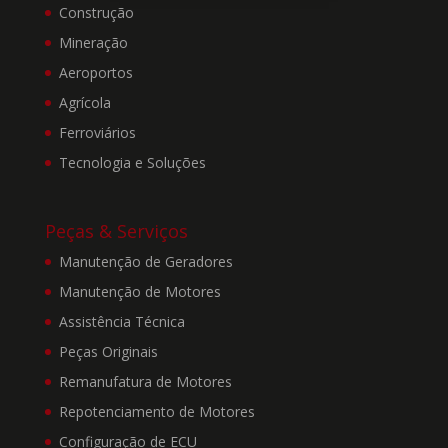
CEP 09860-065, inscrita
Construção
no CNPJ/MF sob o nº
Mineração
49.043.631/0001-87)
Aeroportos
disponibiliza este website
(“Site”) com a finalidade
Agrícola
de interagir com seus
Ferroviários
clientes e visitantes,
oferecendo informações e
Tecnologia e Soluções
serviços cada vez mais
adequados às suas
expectativas. Ao aceitar
Peças & Serviços
os Termos e Condições
Manutenção de Geradores
Gerais de Uso
(“Termos”) aqui
Manutenção de Motores
apresentados, o Usuário
Assistência Técnica
está sujeito à sua
observância e respeito.
Peças Originais
Remanufatura de Motores
Repotenciamento de Motores
2. Por favor, leia estes
Termos com atenção, pois
Configuração de ECU