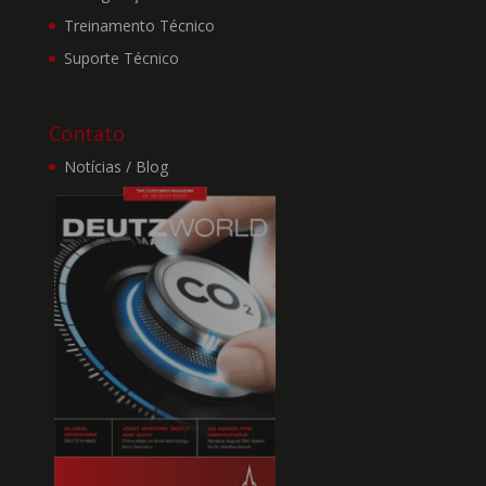
ao aceitá-los você estará
Treinamento Técnico
sujeito as condições aqui
dispostas.
Suporte Técnico
3. A DEUTZ BRASIL
Contato
reserva-se o direito de, a
Notícias / Blog
qualquer tempo,
modificar, suprimir e/ou
ampliar o Site e os
Termos. Toda e quaisquer
modificações entrarão em
vigor imediatamente após
serem publicadas no Site.
4. A DEUTZ BRASIL
não garante que a
utilização deste Site seja
isenta de interrupções,
erros ou falhas de