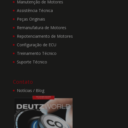
continuidade destas
Manutenção de Motores
páginas; nem pelos
Assistência Técnica
serviços, informações,
dados, arquivos, produtos
Peças Originais
e qualquer tipo de
Remanufatura de Motores
material existente nas
Repotenciamento de Motores
páginas externas; ou
qualquer situação ou
Configuração de ECU
dano gerado na hipótese
Treinamento Técnico
do usuário acessar outros
links veiculados ao Site,
Suporte Técnico
muito menos pelas
políticas de privacidade
ou segurança de sites de
Contato
terceiros.
Notícias / Blog
6. O usuário, por este
termo, concorda que é o
único responsável,
inclusive perante