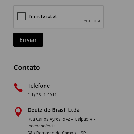
2. Por favor, leia estes
Termos com atenção, pois
ao aceitá-los você estará
sujeito as condições aqui
Enviar
dispostas.
3. A DEUTZ BRASIL
Contato
reserva-se o direito de, a
qualquer tempo,
modificar, suprimir e/ou
Telefone
ampliar o Site e os

Termos. Toda e quaisquer
(11) 3611-0911
modificações entrarão em
vigor imediatamente após
Deutz do Brasil Ltda

serem publicadas no Site.
Rua Carlos Ayres, 542 – Galpão 4 –
Independência
4. A DEUTZ BRASIL
São Bernardo do Campo – SP