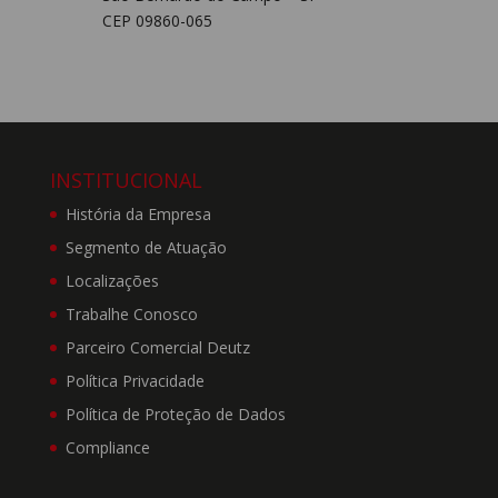
não garante que a
CEP 09860-065
utilização deste Site seja
isenta de interrupções,
erros ou falhas de
segurança, nem garante
que os defeitos sejam
corrigidos imediatamente
ou que este Site esteja
INSTITUCIONAL
livre de vírus ou outros
História da Empresa
componentes nocivos,
mas se compromete a
Segmento de Atuação
resolver as falhas da
Localizações
forma melhor e mais
Trabalhe Conosco
rápida possível.
Quaisquer problemas no
Parceiro Comercial Deutz
uso do Site deverão ser
Política Privacidade
informados por meio do
e-mail:
Política de Proteção de Dados
marketing.br@deutz.com.
Compliance