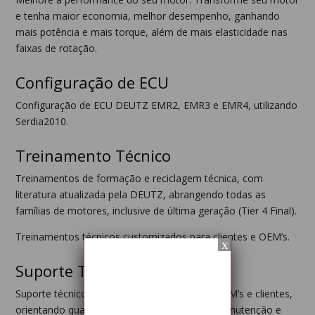
e tenha maior economia, melhor desempenho, ganhando
mais potência e mais torque, além de mais elasticidade nas
faixas de rotação.
Configuração de ECU
Configuração de ECU DEUTZ EMR2, EMR3 e EMR4, utilizando
Serdia2010.
Treinamento Técnico
Treinamentos de formação e reciclagem técnica, com
literatura atualizada pela DEUTZ, abrangendo todas as
famílias de motores, inclusive de última geração (Tier 4 Final).
Treinamentos técnicos customizados para clientes e OEM’s.
x
Suporte Técnico
Suporte técnico à Rede Autorizada DEUTZ, OEM’s e clientes,
orientando quanto às melhores práticas de manutenção e