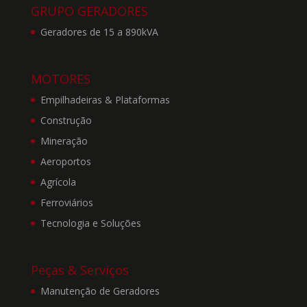
5. Ainda, a DEUTZ
GRUPO GERADORES
BRASIL se exime de toda
Geradores de 15 a 890kVA
e qualquer
responsabilidade por
eventuais perdas, danos e
MOTORES
prejuízos de qualquer
natureza decorrentes da
Empilhadeiras & Plataformas
falta de disponibilidade e
Construção
continuidade do
funcionamento do Site.
Mineração
Também não controlamos
Aeroportos
nem endossamos os sites
“linkados” e, portanto,
Agrícola
não nos
Ferroviários
responsabilizamos por
qualquer conteúdo,
Tecnologia e Soluções
funcionamento,
qualidade, legalidade,
confiabilidade,
Peças & Serviços
disponibilidade,
Manutenção de Geradores
acessibilidade ou