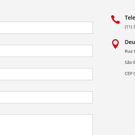
Tel

(11)
Deu

Rua 
São 
CEP 