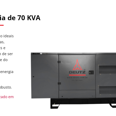
ia de 70 KVA
ão ideais
as,
is e
m de ser
te do
s
 energia
obusto.
izado em