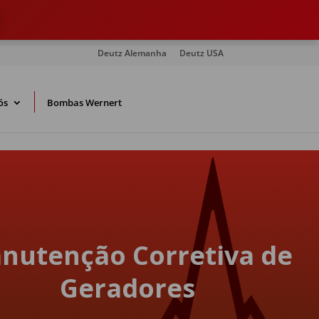
Deutz Alemanha
Deutz USA
ós
Bombas Wernert
nutenção Corretiva de
Geradores