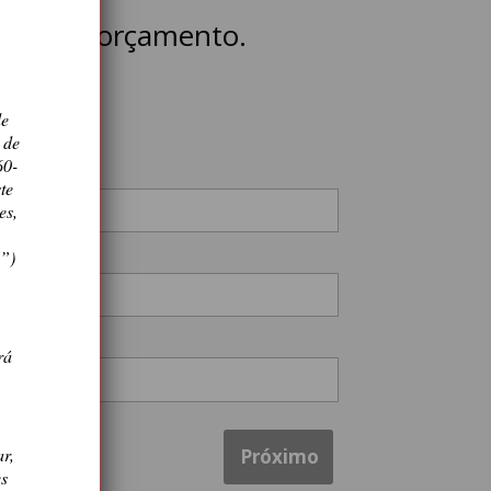
icite um orçamento.
de
 de
60-
te
es,
s”)
.
rá
ar,
Próximo
es