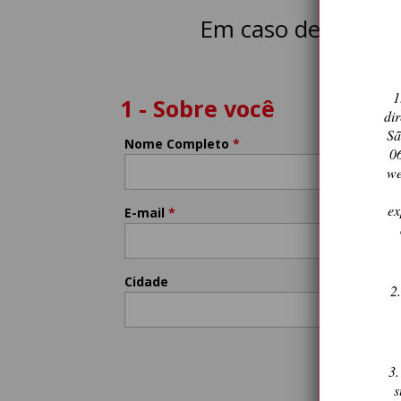
Em caso de dúvida 
1
1 - Sobre você
di
Sã
Nome Completo
*
0
we
ex
E-mail
*
Cidade
2
3.
s