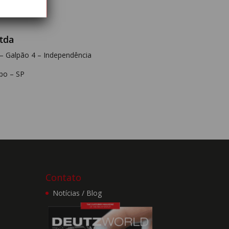
Ltda
 de
ejam
 – Galpão 4 – Independência
s
a
po – SP
rão
 por
alta
ão
Contato
de
os e
Notícias / Blog
ação
ite,
ros.