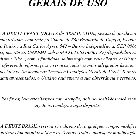
GERAIS DE USO
preencha o formulário abaixo ou sol
. A DEUTZ BRASIL (DEUTZ do BRASIL LTDA., pessoa de jurídica 
reito privado, com sede na Cidade de São Bernardo do Campo, Estado
o Paulo, na Rua Carlos Ayres, 542 – Bairro Independência, CEP 098
Telefone
*
65, inscrita no CNPJ/MF sob o nº 49.043.631/0001-87) disponibiliza es
bsite (“Site”) com a finalidade de interagir com seus clientes e visitant
oferecendo informações e serviços cada vez mais adequados às suas
pectativas. Ao aceitar os Termos e Condições Gerais de Uso (“Termo
Empresa
*
aqui apresentados, o Usuário está sujeito à sua observância e respeito
Estado
. Por favor, leia estes Termos com atenção, pois ao aceitá-los você esta
sujeito as condições aqui dispostas.
 A DEUTZ BRASIL reserva-se o direito de, a qualquer tempo, modific
uprimir e/ou ampliar o Site e os Termos. Toda e quaisquer modificaçõ