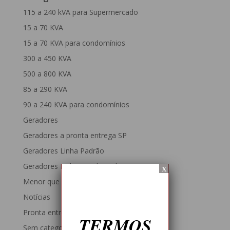
115 a 240 kVA para Supermercado
15 a 70 KVA
15 a 70 KVA para condomínios
300 a 450 KVA
500 a 800 KVA
85 a 290 KVA
90 a 240 KVA para condomínios
Geradores
Geradores a pronta entrega SP
Geradores Linha Padrão
Geradores Linha Residencial
x
Menor que 49 KVA
Notícias
Pronta entrega
TERMOS
Sem categoria