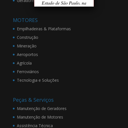
Geradores de 15 a 890kVA
Estado de São Paulo, na
Rua Carlos Ayres, 542 –
Bairro Independência,
MOTORES
CEP 09860-065, inscrita
no CNPJ/MF sob o nº
Empilhadeiras & Plataformas
49.043.631/0001-87)
Construção
disponibiliza este website
(“Site”) com a finalidade
Mineração
de interagir com seus
Aeroportos
clientes e visitantes,
oferecendo informações e
Agrícola
serviços cada vez mais
Ferroviários
adequados às suas
Tecnologia e Soluções
expectativas. Ao aceitar
os Termos e Condições
Gerais de Uso
(“Termos”) aqui
Peças & Serviços
apresentados, o Usuário
Manutenção de Geradores
está sujeito à sua
observância e respeito.
Manutenção de Motores
Assistência Técnica