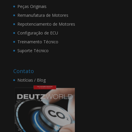
Peças Originais
2. Por favor, leia estes
Termos com atenção, pois
Remanufatura de Motores
ao aceitá-los você estará
Repotenciamento de Motores
sujeito as condições aqui
Configuração de ECU
dispostas.
Treinamento Técnico
Suporte Técnico
3. A DEUTZ BRASIL
reserva-se o direito de, a
qualquer tempo,
Contato
modificar, suprimir e/ou
ampliar o Site e os
Notícias / Blog
Termos. Toda e quaisquer
modificações entrarão em
vigor imediatamente após
serem publicadas no Site.
4. A DEUTZ BRASIL
não garante que a