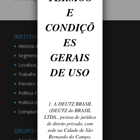
E
CONDIÇÕ
INSTITUCIONAL
ES
História da Empresa
GERAIS
Segmento de Atuação
Localizações
DE USO
Trabalhe Conosco
Parceiro Comercial Deutz
Política Privacidade
Política de Proteção de Dados
1. A DEUTZ BRASIL
(DEUTZ do BRASIL
Compliance
LTDA., pessoa de jurídica
de direito privado, com
sede na Cidade de São
GRUPO GERADORES
Bernardo do Campo,